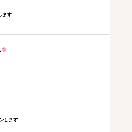
します
会
ンします