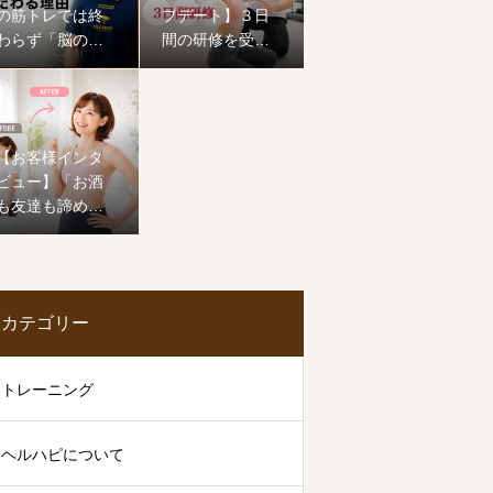
の筋トレでは終
プデート】３日
わらず「脳の機
間の研修を受け
能」にまでこだ
てきました。
わる理由
【お客様インタ
ビュー】「お酒
も友達も諦めな
い！」50歳から
の挑戦。1ヶ月で
ワンサイズ下の
服が着られ、心
カテゴリー
まで前向きに生
まれ変わった恵
子様のストーリ
トレーニング
ー
ヘルハピについて