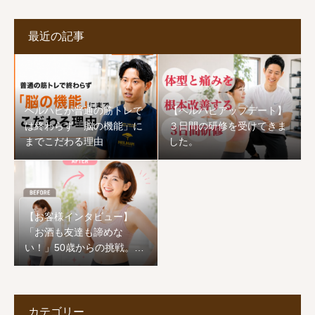
最近の記事
ヘルハピが普通の筋トレで
【ヘルハピアップデート】
は終わらず「脳の機能」に
３日間の研修を受けてきま
までこだわる理由
した。
【お客様インタビュー】
「お酒も友達も諦めな
い！」50歳からの挑戦。1
ヶ月でワンサイズ下の服が
着られ、心まで前向きに生
まれ変わった恵子様のスト
ーリー
カテゴリー