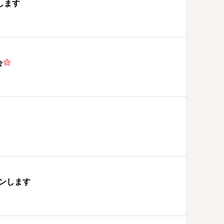
します
会
ンします