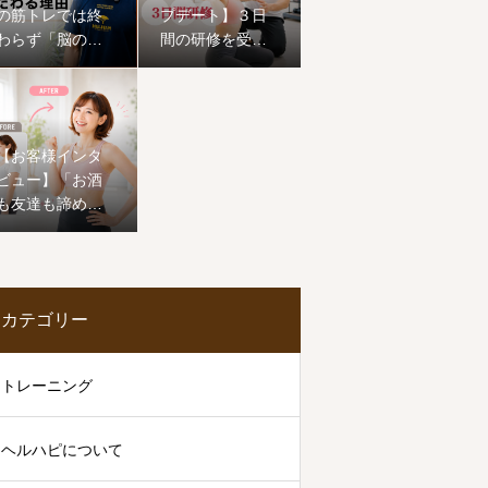
の筋トレでは終
プデート】３日
わらず「脳の機
間の研修を受け
能」にまでこだ
てきました。
わる理由
【お客様インタ
ビュー】「お酒
も友達も諦めな
い！」50歳から
の挑戦。1ヶ月で
ワンサイズ下の
服が着られ、心
カテゴリー
まで前向きに生
まれ変わった恵
子様のストーリ
トレーニング
ー
ヘルハピについて