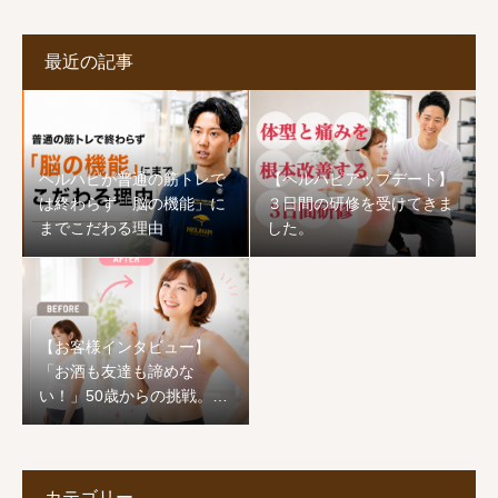
最近の記事
ヘルハピが普通の筋トレで
【ヘルハピアップデート】
は終わらず「脳の機能」に
３日間の研修を受けてきま
までこだわる理由
した。
【お客様インタビュー】
「お酒も友達も諦めな
い！」50歳からの挑戦。1
ヶ月でワンサイズ下の服が
着られ、心まで前向きに生
まれ変わった恵子様のスト
ーリー
カテゴリー