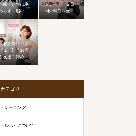
の筋トレでは終
プデート】３日
わらず「脳の機
間の研修を受け
能」にまでこだ
てきました。
わる理由
【お客様インタ
ビュー】「お酒
も友達も諦めな
い！」50歳から
の挑戦。1ヶ月で
ワンサイズ下の
服が着られ、心
カテゴリー
まで前向きに生
まれ変わった恵
子様のストーリ
トレーニング
ー
ヘルハピについて