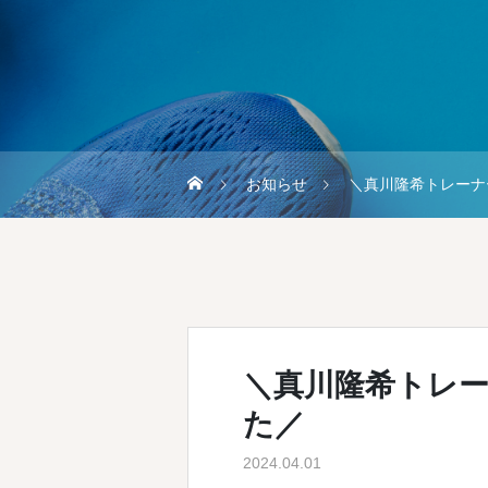
お知らせ
＼真川隆希トレーナ
＼真川隆希トレ
た／
2024.04.01