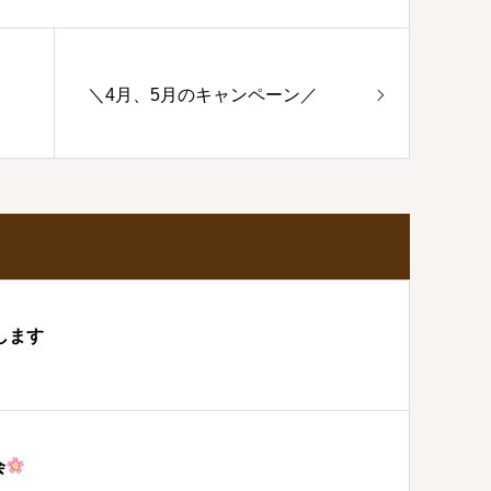
＼4月、5月のキャンペーン／
します
会