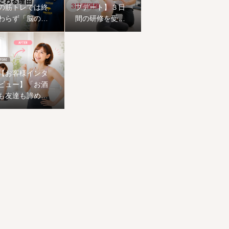
の筋トレでは終
プデート】３日
わらず「脳の機
間の研修を受け
能」にまでこだ
てきました。
わる理由
【お客様インタ
ビュー】「お酒
も友達も諦めな
い！」50歳から
の挑戦。1ヶ月で
ワンサイズ下の
服が着られ、心
まで前向きに生
まれ変わった恵
子様のストーリ
ー