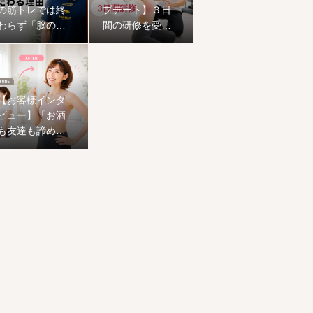
の筋トレでは終
プデート】３日
わらず「脳の機
間の研修を受け
能」にまでこだ
てきました。
わる理由
【お客様インタ
ビュー】「お酒
も友達も諦めな
い！」50歳から
の挑戦。1ヶ月で
ワンサイズ下の
服が着られ、心
まで前向きに生
まれ変わった恵
子様のストーリ
ー