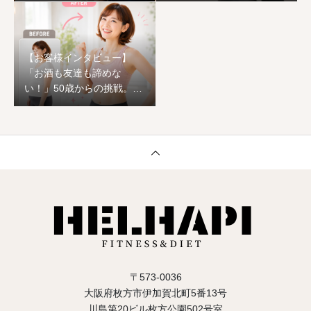
【お客様インタビュー】
「お酒も友達も諦めな
い！」50歳からの挑戦。1
ヶ月でワンサイズ下の服が
着られ、心まで前向きに生
まれ変わった恵子様のスト
ーリー
〒573-0036
大阪府枚方市伊加賀北町5番13号
川島第20ビル枚方公園502号室