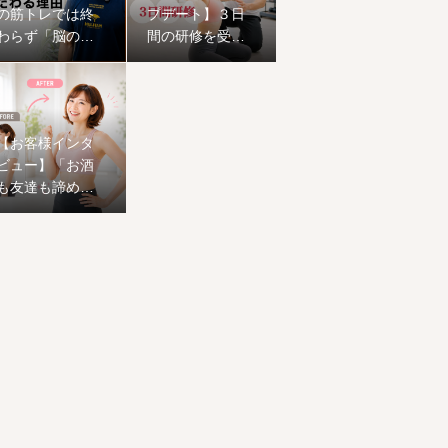
の筋トレでは終
プデート】３日
わらず「脳の機
間の研修を受け
能」にまでこだ
てきました。
わる理由
【お客様インタ
ビュー】「お酒
も友達も諦めな
い！」50歳から
の挑戦。1ヶ月で
ワンサイズ下の
服が着られ、心
まで前向きに生
まれ変わった恵
子様のストーリ
ー