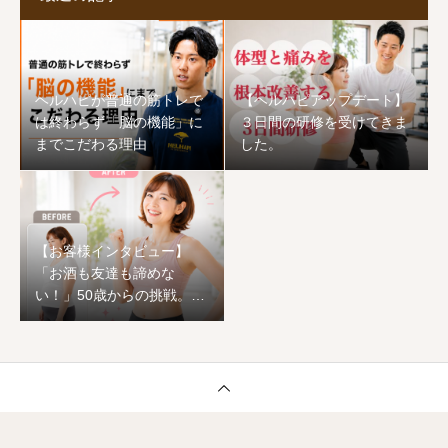
ヘルハピが普通の筋トレで
【ヘルハピアップデート】
は終わらず「脳の機能」に
３日間の研修を受けてきま
までこだわる理由
した。
【お客様インタビュー】
「お酒も友達も諦めな
い！」50歳からの挑戦。1
ヶ月でワンサイズ下の服が
着られ、心まで前向きに生
まれ変わった恵子様のスト
ーリー