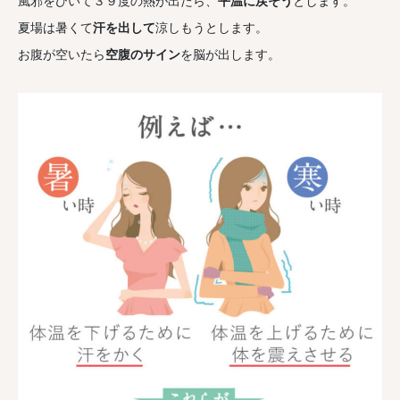
風邪をひいて３９度の熱が出たら、
平温に戻そう
とします。
夏場は暑くて
汗を出して
涼しもうとします。
お腹が空いたら
空腹のサイン
を脳が出します。