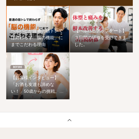
ヘルハピが普通の筋トレで
【ヘルハピアップデート】
は終わらず「脳の機能」に
３日間の研修を受けてきま
までこだわる理由
した。
【お客様インタビュー】
「お酒も友達も諦めな
い！」50歳からの挑戦。1
ヶ月でワンサイズ下の服が
着られ、心まで前向きに生
まれ変わった恵子様のスト
ーリー