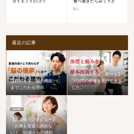
ダイエットのコツ
食べ過ぎたらみて下さ
い。
最近の記事
ヘルハピが普通の筋トレで
【ヘルハピアップデート】
は終わらず「脳の機能」に
３日間の研修を受けてきま
までこだわる理由
した。
【お客様インタビュー】
「お酒も友達も諦めな
い！」50歳からの挑戦。1