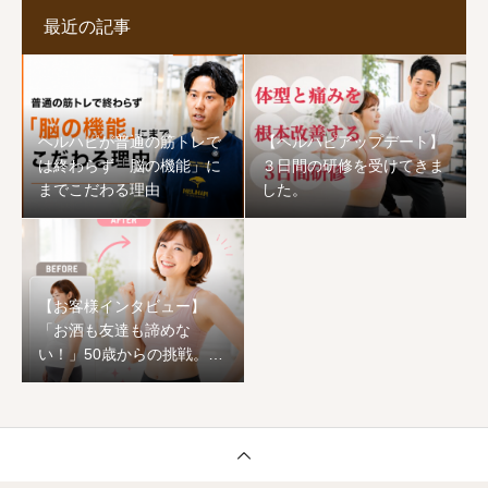
最近の記事
ヘルハピが普通の筋トレで
【ヘルハピアップデート】
は終わらず「脳の機能」に
３日間の研修を受けてきま
までこだわる理由
した。
【お客様インタビュー】
「お酒も友達も諦めな
い！」50歳からの挑戦。1
ヶ月でワンサイズ下の服が
着られ、心まで前向きに生
まれ変わった恵子様のスト
ーリー