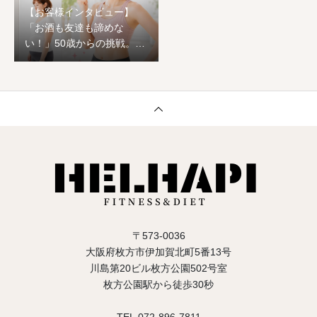
【お客様インタビュー】
「お酒も友達も諦めな
い！」50歳からの挑戦。1
ヶ月でワンサイズ下の服が
着られ、心まで前向きに生
まれ変わった恵子様のスト
ーリー
〒573-0036
大阪府枚方市伊加賀北町5番13号
川島第20ビル枚方公園502号室
枚方公園駅から徒歩30秒