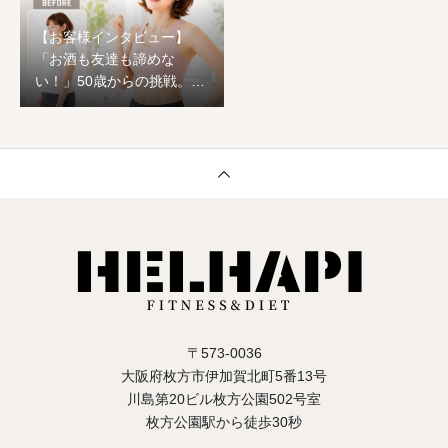
【お客様インタビュー】
「お酒も友達も諦めな
い！」50歳からの挑戦。1
ヶ月でワンサイズ下の服が
着られ、心まで前向きに生
まれ変わった恵子様のスト
ーリー
〒573-0036
大阪府枚方市伊加賀北町5番13号
川島第20ビル枚方公園502号室
枚方公園駅から徒歩30秒