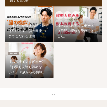
最近の記事
ヘルハピが普通の筋トレで
【ヘルハピアップデート】
は終わらず「脳の機能」に
３日間の研修を受けてきま
までこだわる理由
した。
【お客様インタビュー】
「お酒も友達も諦めな
い！」50歳からの挑戦。1
ヶ月でワンサイズ下の服が
着られ、心まで前向きに生
まれ変わった恵子様のスト
ーリー